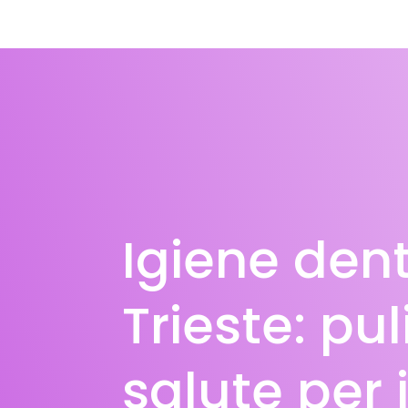
Igiene den
Trieste: pul
salute per i