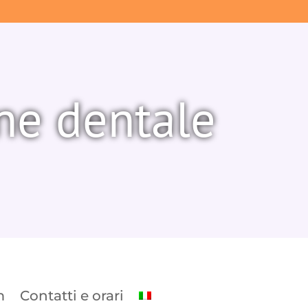
ene dentale
m
Contatti e orari