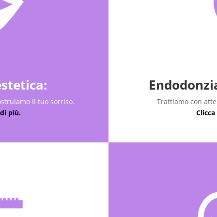
stetica:
Endodonzia
ostruiamo il tuo sorriso.
Trattiamo con atte
di più.
Clicca