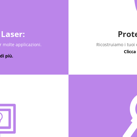
Laser:
Prot
 molte applicazioni.
Ricostruiamo i tuoi 
Clicca
di più.