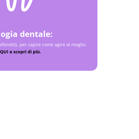
ogia dentale:
rofondità, per capire come agire al meglio.
 QUI e scopri di più.