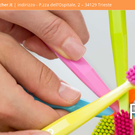
cher.it
| indirizzo - P.zza dell’Ospitale, 2 – 34129 Trieste