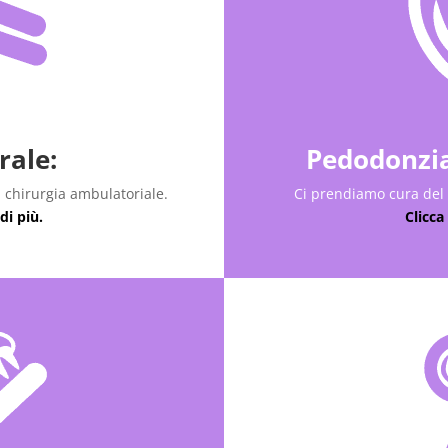
rale:
Pedodonzia
i chirurgia ambulatoriale.
Ci prendiamo cura del so
di più.
Clicca