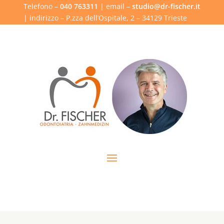
Telefono –
040 763311
| email –
studio@dr-fischer.it
| indirizzo – P.zza dell’Ospitale, 2 – 34129 Trieste