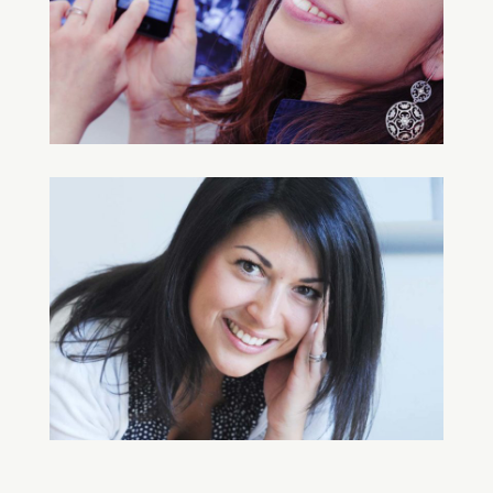
del Dr. Fischer che di  tutte le ragazze del 
team dello studio.Lo studio è molto 
accogliente,  curato nei particolari e la pulizia 
regna in tutti gli ambienti. Alla professionalità 
e alla spiccata competenza del Dr. Fischer e 
dei suoi collaboratori si uniscono 
metodologie aggiornate e strumentazioni 
all'avanguardia quali Kinesiografo e 
Assiografo elettronico, strumenti che, 
attraverso la lettura dei grafici e la loro 
interpretazione, hanno consentito di 
analizzare e misurare tutta la dinamica 
mandibolare sia nei movimenti ampi che 
veloci, con la  precisione di pochi micro. 
Questi sistemi elettronici hanno aiutato a 
diagnosticare la mia patologia nei dettagli e a 
trovare una cura più accurata. Per questo 
tengo molto a ringraziare il Dr.Fischer e tutto 