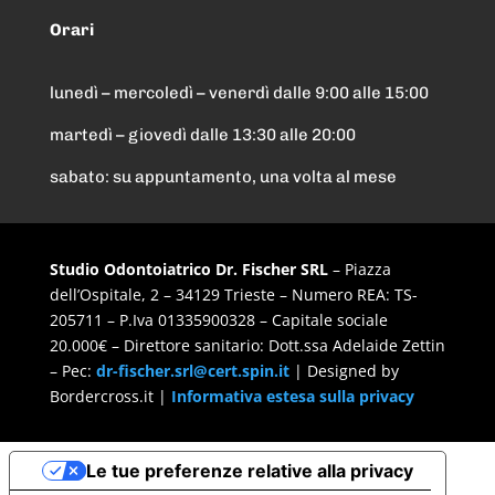
lavoro è molto meno invasivo, più veloce ed 
Orari
efficace, ed è stato fondamentale per me, 
visto il grosso lavoro. Inoltre tutti gli 
lunedì – mercoledì – venerdì dalle 9:00 alle 15:00
interventi studiati prima della loro 
esecuzione al computer  con massima 
martedì – giovedì dalle 13:30 alle 20:00
precisione, servendosi di una tecnologia 
sabato: su appuntamento, una volta al mese
avanzata. Anche lo staff disponibile, 
gentilissimo e competente. RINGRAZIO  
VERAMENTE il dott. Fischer e il suo staff per 
avermi risolto il problema grosso che avevo,  
Studio Odontoiatrico Dr. Fischer SRL
– Piazza
altri dentisti mi dicevano che avrei dovuto 
dell’Ospitale, 2 – 34129 Trieste – Numero REA: TS-
rassegnarmi a mettere protesi mobile visto il 
205711 – P.Iva 01335900328 – Capitale sociale
20.000€ – Direttore sanitario: Dott.ssa Adelaide Zettin
mio osso ridottissimo, cosa assai dolorosa 
– Pec:
dr-fischer.srl@cert.spin.it
| Designed by
per me sarebbe stata!
Bordercross.it |
Informativa estesa sulla privacy
Manuela Stell
7 years ago
Buongiorno a tutti. Io ho 
Le tue preferenze relative alla privacy
sofferto fin da quando ero piccola di violenti 