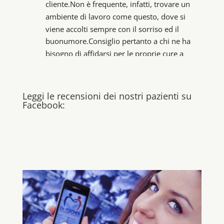
cliente.Non è frequente, infatti, trovare un 
ambiente di lavoro come questo, dove si 
viene accolti sempre con il sorriso ed il 
buonumore.Consiglio pertanto a chi ne ha 
bisogno di affidarsi per le proprie cure a 
questo team di validi e competenti 
professionisti.
Giorgio Rossi
Leggi le recensioni dei nostri pazienti su
7 years ago
Facebook:
Da qualche mese accusavo 
un problema molto fastidioso alla mandibola 
e per tale motivo cercavo uno specialista 
esperto in materia. Così mi sono rivolto allo 
studio del Dr. Fischer. Posso affermare senza 
dubbio alcuno che la prima visita è stata 
positiva e rilassante, superando ogni mia 
aspettativa. Mi sono sentito subito a mio 
agio, e questo merito va sicuramente alla 
professionalità, competenza e cordialità sia 