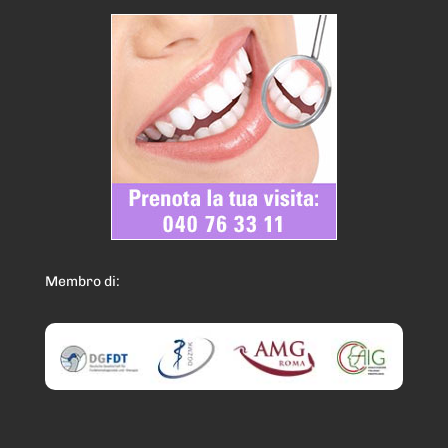
puntualità  e attenzione nei riguardi del 
paziente sono tra le doti che più mi hanno 
favorevolmente impressionato sia per 
quanto concerne il Dr.Fischer e sia per 
quanto riguarda tutto lo Studio e tutto il 
team. Tutti sono molto gentili e attenti alle 
esigenze. La strumentazione e le 
metodologie sono aggiornate, la pulizia 
regna sovrana ovunque e tutto l'ambiente è 
molto accogliente. Riconoscente per quanto 
fatto finora, ringrazio il Dr.Fischer e tutto lo 
staff e auguro buon Natale e buona fine 
Membro di:
anno.
Maria Cis
7 years ago
MARIA CISEKIo col 
dott.Fischer ho fatto un lavoro impegnativo 
di implantologia dentale per una piorrea in 
stato avanzato, con l'osso mandibolare 