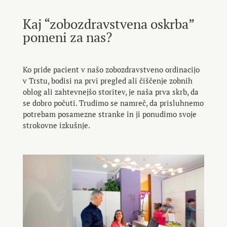
Kaj “zobozdravstvena oskrba”
pomeni za nas?
Ko pride pacient v našo zobozdravstveno ordinacijo
v Trstu, bodisi na prvi pregled ali čiščenje zobnih
oblog ali zahtevnejšo storitev, je naša prva skrb, da
se dobro počuti. Trudimo se namreč, da prisluhnemo
potrebam posamezne stranke in ji ponudimo svoje
strokovne izkušnje.