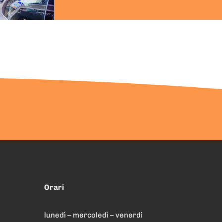
Orari
lunedì – mercoledì – venerdì