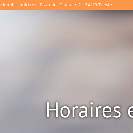
cher.it
| indirizzo – P.zza dell’Ospitale, 2 – 34129 Trieste
Horaires 