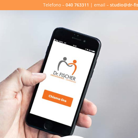
Telefono –
040 763311
| email –
studio@dr-fis