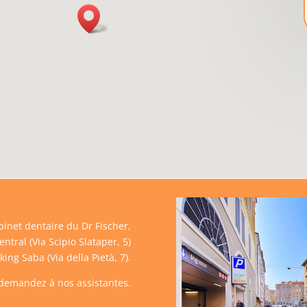
inet dentaire du Dr Fischer,
tral (Via Scipio Slataper, 5)
king Saba (Via della Pietà, 7).
demandez à nos assistantes.